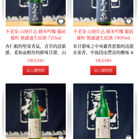
不老泉 山廃仕込 純米吟醸 備前
不老泉 山廃仕込 純米吟醸 備前
雄町 無濾過生原酒 720ml
雄町 無濾過生原酒 1800ml
(2026.03)
(2025.02)
杏仁般的堅果香氣，青草的清新
米甘甜味之中夾雜香蕉類的清甜
感，柔和而醇厚的鮮味甘甜，山
水果香，中後段由豐富的酸味 &
廢賦予的柔和酸度。
甘味主導，加熱至60度陪襯牛肉
HK$280
HK$480
都同樣合適！
加入購物籃
加入購物籃