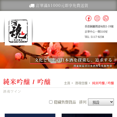
訂單滿$1000元即享免費送貨
香港銅鑼灣渣甸街5-19號
京華中心一期510室
TEL: 5117 9238
純米吟釀 / 吟釀
主頁
酒魂佳釀
純米吟釀 / 吟釀
酒魂ワイン
隱藏售罄貨品
排列