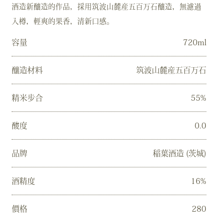
酒造新釀造的作品，採用筑波山麓産五百万石釀造，無濾過
入樽，輕爽的果香，清新口感。
容量
720ml
釀造材料
筑波山麓産五百万石
精米步合
55%
酸度
0.0
品牌
稲葉酒造 (茨城)
酒精度
16%
價格
280