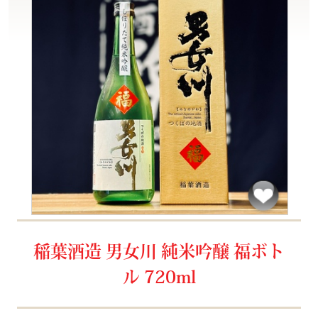
稲葉酒造 男女川 純米吟醸 福ボト
ル 720ml