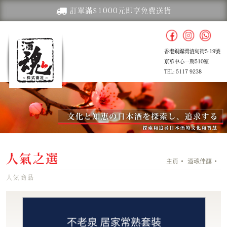
訂單滿$1000元即享免費送貨
香港銅鑼灣渣甸街5-19號
京華中心一期510室
TEL: 5117 9238
人氣之選
主頁
酒魂佳釀
人気商品