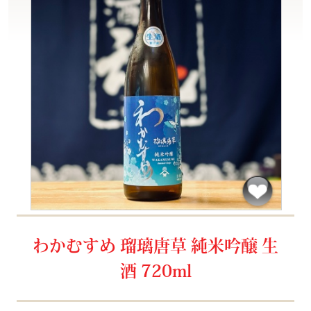
わかむすめ 瑠璃唐草 純米吟醸 生
酒 720ml