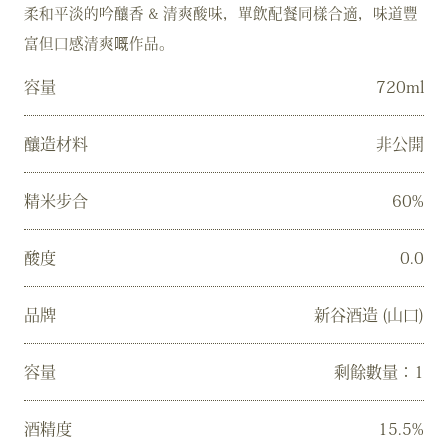
柔和平淡的吟釀香 & 清爽酸味，單飲配餐同樣合適，味道豐
富但口感清爽嘅作品。
容量
720ml
釀造材料
非公開
精米步合
60%
酸度
0.0
品牌
新谷酒造 (山口)
容量
剩餘數量：1
酒精度
15.5%