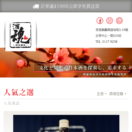
訂單滿$1000元即享免費送貨
香港銅鑼灣渣甸街5-19號
京華中心一期510室
TEL: 5117 9238
人氣之選
主頁
酒魂佳釀
人気商品