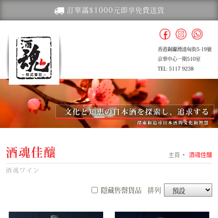
訂單滿$1000元即享免費送貨
香港銅鑼灣渣甸街5-19號
京華中心一期510室
TEL: 5117 9238
酒魂佳釀
主頁
酒魂佳釀
酒魂ワイン
隱藏售罄貨品
排列