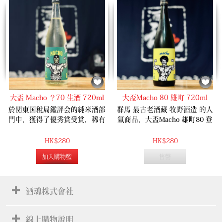
⼤盃 Macho ？70 ⽣酒 720ml
大盃Macho 80 雄町 720ml
於関東国稅局鑑評会的純米酒部
群馬 最古老酒藏 牧野酒造 的人
門中，獲得了優秀賞受賞，稀有
氣商品，大盃Macho 雄町80 登
低精白的純米酒，反其道而行的
場，以具有極端男子氣概的男士
精米度只有70%，矇面代表了不
為主題，以優質的岡山縣產赤磐
HK$280
HK$280
公開的米種，溫柔的香氣，優異
雄町釀造，稀有低精白的純米
加入購物籃
售罄
的結構，柔軟地包覆你的舌頭，
酒，反其道而行的精米度只有
而此生酒版本更是沉穩而清爽，
80%，米旨味道和酸度完美溶
帶有尖銳的酸度，刺激你每一個
合，是清爽而乾淨的味道！
味蕾，是極具男子氣概的作品。
酒魂株式會社
線上購物說明