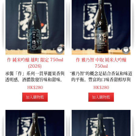
作 純米吟釀 雄町 限定 750ml
作 雅乃智 中取 純米大吟醸
(2026)
750ml
承襲「作」系列一貫華麗果香與
“雅乃智”的概念是結合香氣和味道
透明感，酒體散發旨味和甜味，
的平衡。豐富的口味香甜醇厚與
回味帶微苦。此系列生產數量限
舌頭頂了深刻的蔓延，帶來了非
HK$280
HK$280
定，與全年出產的通常型號絕對
常豐富的清酒滿意度。聞起來令
加入購物籃
加入購物籃
不同，是傾注酒造勇於創新與挑
人印象深刻，當仔細捲起舌頭
戰之作品。
上，就夠明白這是一個非常豐富
多彩的作品。 《全米日本酒歓評
会 2016 6年連続金賞受賞》