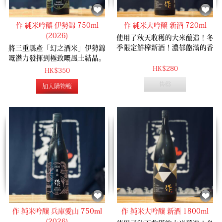
作 純米吟釀 伊勢錦 750ml
作 純米大吟醸 新酒 720ml
(2026)
使用了秋天收穫的大米釀造！冬
季限定鮮榨新酒！濃郁飽滿的香
將三重縣產「幻之酒米」伊勢錦
氣表現，爽快柔和的口感！
嘅潛力發揮到極致嘅風土結晶。
開瓶即散發出華麗而不張揚嘅鮮
HK$280
HK$350
摘麝香葡萄清香，水潤怡人。入
售罄
加入購物籃
口首先迎來明快俐落嘅辛口
（Dry）感，隨後伊勢錦紮實溫柔
嘅天然甘甜與醇厚旨味喺舌尖緩
緩鋪展開來，層次立體、豐富而
不繁複。純淨嘅酸度同甜美完美
交織，尾韻收束得乾淨有型，喺
深邃與輕盈之間取得絕妙平衡。
這款酒性格溫柔穩重，同時兼具
足夠嘅俐落骨架，係一款極佳嘅
萬能型「食中酒」。
作 純米吟醸 兵庫愛山 750ml
作 純米大吟醸 新酒 1800ml
(2026)