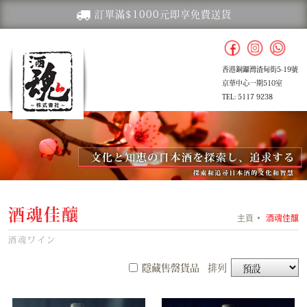
訂單滿$1000元即享免費送貨
香港銅鑼灣渣甸街5-19號
京華中心一期510室
TEL: 5117 9238
酒魂佳釀
主頁
酒魂佳釀
酒魂ワイン
隱藏售罄貨品
排列