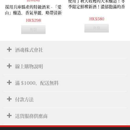
使用了秋天收穫的大米釀造！冬
季限定鮮榨新酒！濃郁飽滿的香
採用兵庫縣產的特級酒米 - 「愛
氣表現，爽快柔和的口感！
山」釀造，香氣華麗，略帶清新
的花香，入口飽滿的水果甘甜，
HK$580
HK$298
後段的酸度令味道更豐富！(加熱
售罄
售罄
飲用味道更豐富)
酒魂株式會社
線上購物說明
滿 $1000，配送無料
付款方法
送貨服務供應商