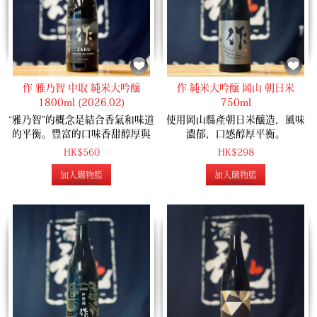
作 雅乃智 中取 純米大吟醸
作 純米大吟醸 岡山 朝日米
1800ml (2026.02)
750ml
“雅乃智”的概念是結合香氣和味道
使用岡山縣產朝日米釀造，風味
的平衡。豐富的口味香甜醇厚與
濃郁，口感醇厚平衡。
舌頭頂了深刻的蔓延，帶來了非
HK$298
HK$560
常豐富的清酒滿意度。聞起來令
加入購物籃
加入購物籃
人印象深刻，當仔細捲起舌頭
上，就夠明白這是一個非常豐富
多彩的作品。 《全米日本酒歓評
会 2016 6年連続金賞受賞》