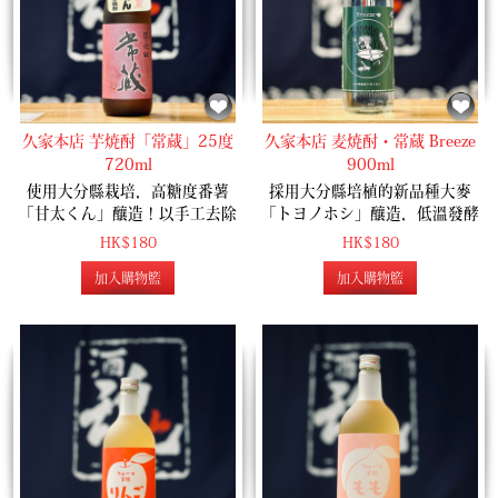
久家本店 芋焼酎「常蔵」25度
久家本店 麦焼酎・常蔵 Breeze
720ml
900ml
使用大分縣栽培，高糖度番薯
採用大分縣培植的新品種大麥
「甘太くん」釀造！以手工去除
「トヨノホシ」釀造，低溫發酵
油分和雜質，保留番薯獨有香氣
釀造，濃郁香氣 + 清爽口感，可
HK$180
HK$180
味道，一款味道濃郁口感高級的
以配搭梳打水飲用！
加入購物籃
加入購物籃
芋燒酎作品！