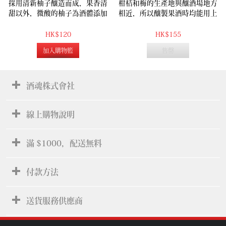
採用清新柚子釀造而成，果香清
柑桔和梅的生產地與釀酒場地方
甜以外，微酸的柚子為酒體添加
相近，所以釀製果酒時均能用上
風味。
最新鮮的原料。造酒過程毫無任
何加工，全用人手釀製。 混合臼
HK$120
HK$155
杵産的梅與柑桔果汁的手造酒，
加入購物籃
售罄
桔的清甜與梅的酸甜味完美結合,
絕不會有甜膩感覺, 一試難忘。
酒魂株式會社
線上購物說明
滿 $1000，配送無料
付款方法
送貨服務供應商