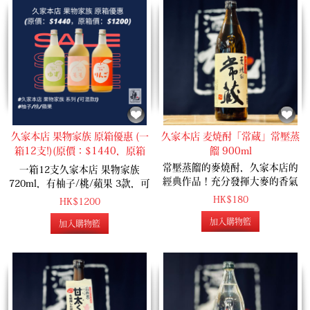
久家本店 果物家族 原箱優惠 (一
久家本店 麦焼酎「常蔵」常壓蒸
箱12支!)(原價：$1440，原箱
餾 900ml
價：$1200)
常壓蒸餾的麥燒酎，久家本店的
一箱12支久家本店 果物家族
經典作品！充分發揮大麥的香氣
720ml，有柚子/桃/蘋果 3款，可
風味，無論加冰、加水、加熱水
混款，落單時請於 『信息』中注
HK$180
HK$1200
都同樣合適！
明。
加入購物籃
加入購物籃