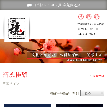
訂單滿$1000元即享免費送貨
香港銅鑼灣渣甸街5-19號
京華中心一期510室
TEL: 5117 9238
酒魂佳釀
主頁
酒魂佳釀
酒魂ワイン
隱藏售罄貨品
排列