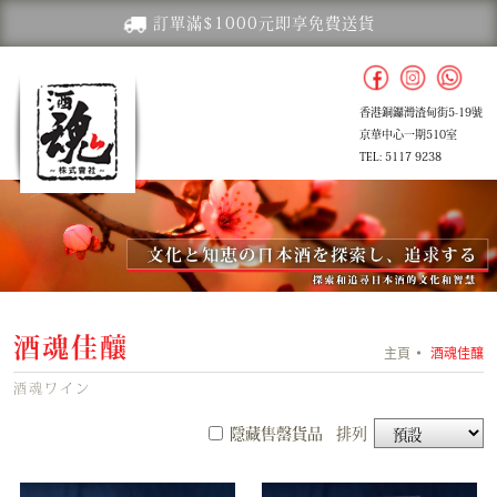
訂單滿$1000元即享免費送貨
香港銅鑼灣渣甸街5-19號
京華中心一期510室
TEL: 5117 9238
酒魂佳釀
主頁
酒魂佳釀
酒魂ワイン
隱藏售罄貨品
排列