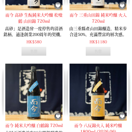
而今 高砂 生酛純米大吟釀 松喰
而今 三重山田錦 純米吟釀 火入
鶴 山田錦 720ml
720ml
高砂」是酒造曾一度停售的清酒
由三重縣產山田錦釀造，精米步
銘柄，適逢創業200周年的契機，
合達50%，充滿豐富的層次感。
酒造特別企劃重新推出「高砂」
香氣温潤帶有香淡淡的哈密瓜和
HK$580
HK$1180
系列，釀造所採用的「木桶仕込
白色花香，酒味層次豐富，尾韻
售罄
售罄
法」更加是酒造的初次挑戰，味
微帶辛口，整體感覺乾淨俐落。
道上的複雜性不在話下，層次感
亦非常豐富。開瓶散發出青葡萄
般的優雅香氣，入口質感順滑水
潤，隨著酒的溫度改變，米的芳
香亦愈來愈突出，餘韻細緻悠
長。
而今 純米大吟釀 白鶴錦 720ml
而今 八反錦火入 純米吟釀
1800ml (2026.06)