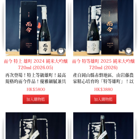
而今 特上 雄町 2024 純米大吟釀
而今 特等雄町 2025 純米大吟釀
720ml (2026.05)
720ml (2026)
再次登場！特上等級雄町！最高
產自岡山縣赤磐地區，由岩藤農
規格的而今作品！優雅細膩兼具
家精心培育的「特等雄町」！以
複雜度，入口會感受到雄町的酸
特等雄町釀造，精米35%的極限
HK$5800
HK$3880
味和旨味，酒體渾厚、有完熟蜜
作品，值得期待的超限定品！
加入購物籃
加入購物籃
瓜的味道，尾韻乾淨利落。