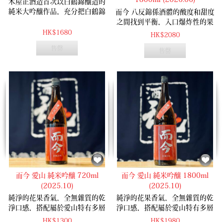
木屋正酒造首次以白鶴錦釀造的
純米大吟釀作品，充分把白鶴錦
而今 八反錦係酒體的酸度和甜度
飽滿甘甜的果香展現，絕佳作品!
之間找到平衡，入口爆炸性的果
香，再由後面啱啱好的酸度中
HK$1680
HK$2080
和，配搭串燒、烤肉同樣合
售罄
售罄
適！！
而今 愛山 純米吟釀 720ml
而今 愛山 純米吟釀 1800ml
(2025.10)
(2025.10)
純淨的花果香氣，全無雜質的乾
純淨的花果香氣，全無雜質的乾
淨口感，搭配屬於愛山特有多層
淨口感，搭配屬於愛山特有多層
次變化，必試作品！
次變化，必試作品！
HK$1300
HK$1980