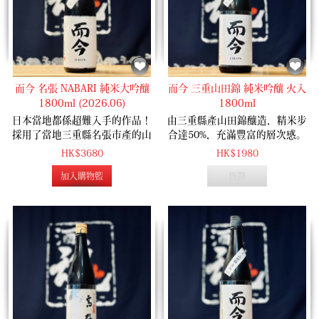
而今 名張 NABARI 純米大吟釀
而今 三重山田錦 純米吟釀 火入
1800ml (2026.06)
1800ml
日本當地都係超難入手的作品！
由三重縣產山田錦釀造，精米步
採用了當地三重縣名張市產的山
合達50%，充滿豐富的層次感。
田錦米釀造，華麗豐富的花果香
香氣温潤帶有香淡淡的哈密瓜和
HK$3680
HK$1980
氣，細緻平衡的口感！
白色花香，酒味層次豐富，尾韻
加入購物籃
售罄
微帶辛口，整體感覺乾淨俐落。