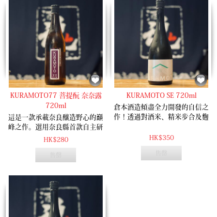
KURAMOTO77 菩提酛 奈奈露
KURAMOTO SE 720ml
720ml
倉本酒造傾盡全力開發的自信之
作！透過對酒米、精米步合及麴
這是一款承載奈良釀造野心的巔
比例的極致實驗，成功研發出全
峰之作。選用奈良縣首款自主研
球首創的獨特釀造法，引導出傳
發的珍稀酒米「奈々露」，融合
HK$350
HK$280
說中的「4MMP」香氣。 這款酒
露葉風、山田錦與吟のさと的優
售罄
售罄
展現了前所未有的香氣輪廓：揉
良血統，賦予酒液巨大的釀造潛
合了荔枝、紅石榴、麝香葡萄與
力。 為致敬酒米之名，酒造特意
西柚的芬芳，清新脫俗且口感輕
設定 77% 精米步合（77 與奈々
盈。風格神似高品質的長相思
同音），結合奈良起源的「菩提
（Sauvignon Blanc）白葡萄酒，
酛」古法，並經過半年常溫熟
深受年輕族群與葡萄酒愛好者青
成。開瓶散發典型的乳酪與漬物
睞，即使是初次嘗試日本酒的朋
微酸香氣，入口後，清晰堅實的