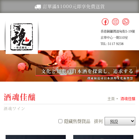
訂單滿$1000元即享免費送貨
香港銅鑼灣渣甸街5-19號
京華中心一期510室
TEL: 5117 9238
酒魂佳釀
主頁
酒魂佳釀
酒魂ワイン
隱藏售罄貨品
排列