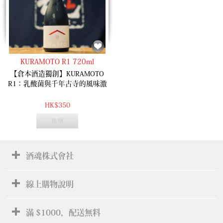
友也能一飲傾心。
酸度與米粒濃郁旨味交織，伴隨
熟成帶來的深邃層次感。無論常
溫或冷飲，皆能展現其寬廣且穩
固的複雜風味。
KURAMOTO R1 720ml
【倉本酒造獨創】KURAMOTO
R1：乳酸菌與千年古寺的風味激
盪 這是倉本酒造開啟清酒新世界
的野心之作！採用獨家研發的
HK$350
FLaP 釀造法，並大膽引入來自奈
售罄
良清酒發源地「正曆寺」的獨特
天然乳酸菌。 這款作品完全顛覆
傳統清酒的厚重感，乳酸菌賦予
了酒液如優格般醇淨的酸度，與
酒魂株式會社
細緻的甜味達到完美平衡。入口
清爽俐落，餘韻輕盈而優雅。這
是一支專為「打開清酒新世界」
線上購物說明
而設計的作品，其如同果汁般的
易飲性，即便是清酒新手也能一
滿 $1000，配送無料
試愛上。