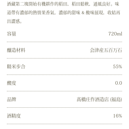
酒藏第二塊開始有機耕作的稻田，稻田鬆軟，通風良好。味
道帶有濃郁的熱情果香氣，濃郁的甜味 & 酸味展現，收結再
出澀感。
容量
720ml
釀造材料
会津産五百万石
精米步合
55%
酸度
0.0
品牌
髙橋庄作酒造店 (福島)
酒精度
16%