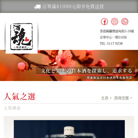
訂單滿$1000元即享免費送貨
香港銅鑼灣渣甸街5-19號
京華中心一期510室
TEL: 5117 9238
人氣之選
主頁
酒魂佳釀
人気商品