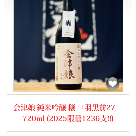
会津娘 純米吟醸 穣 『羽黒前27』
720ml (2025限量1236支!!)