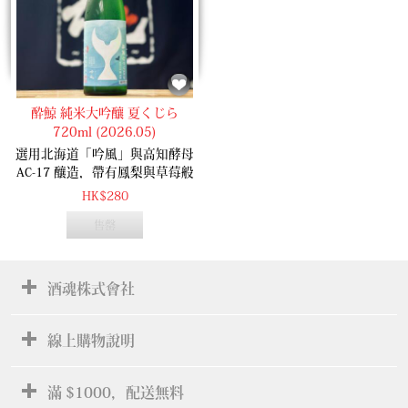
酔鯨 純米大吟釀 夏くじら
720ml (2026.05)
選用北海道「吟風」與高知酵母
AC-17 釀造，帶有鳳梨與草莓般
華麗吟醸香。保持俐落 Dry 口
HK$280
感，榨酒後即時瓶裝，完美鎖住
售罄
鮮活酸爽，係極致消暑嘅夏酒傑
作。
酒魂株式會社
線上購物說明
滿 $1000，配送無料