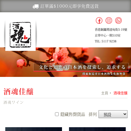
訂單滿$1000元即享免費送貨
香港銅鑼灣渣甸街5-19號
京華中心一期510室
TEL: 5117 9238
酒魂佳釀
主頁
酒魂佳釀
酒魂ワイン
隱藏售罄貨品
排列