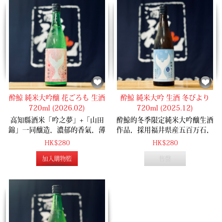
酔鯨 純米大吟釀 花ごろも 生酒
酔鯨 純米大吟 生酒 冬びより
720ml (2026.02)
720ml (2025.12)
高知縣酒米「吟之夢」+「山田
酔鯨的冬季限定純米大吟釀生酒
錦」一同釀造，濃郁的香氣，薄
作品，採用福井県産五百万石，
濁酒的米甜味道，非常適合春天
配合高知縣AC95 & A14酵母釀
HK$280
HK$280
的作品。
造。 作品被形容為金盞香的香
加入購物籃
售罄
氣，是指立冬時分，水仙花盛開
時的香氣，由於六片花瓣之中有
一個類似皇冠的花冠，散發着一
陣清幽的花香。