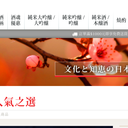
酒
酒魂
純米大吟釀 /
純米吟釀 /
純米酒 /
燒酌
柄
優惠
大吟釀
吟釀
本釀酒
訂單滿$1000元即享免費送貨
人氣之選
気商品