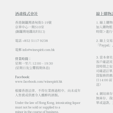
酒魂株式會社
線上購物
香港銅鑼灣渣甸街5-19號
1. 線上購
京華中心一期510室
加入購物籃
(銅鑼灣地鐵站F出口)
時間＞進行
電話 +852 5117 9238
2. 線上交
「Paypal」
電郵
info@winespirit.com.hk
3. 當本
營業時間：
客戶確認其
星期一至六 12:00 – 19:30
貨時間之安
(星期日及公眾假期休息)
司確認訂單
貨服務供應商
Facebook:
日14:00
www.facebook.com/winespirit.hk
送）
根據香港法律，不得在業務過程中，向未成年
4. 網站
人售賣或供應令人醺醉的酒類。
無庫存，我
Under the law of Hong Kong, intoxicating liquor
單或退款，
must not be sold or supplied to a
minor in the course of business.