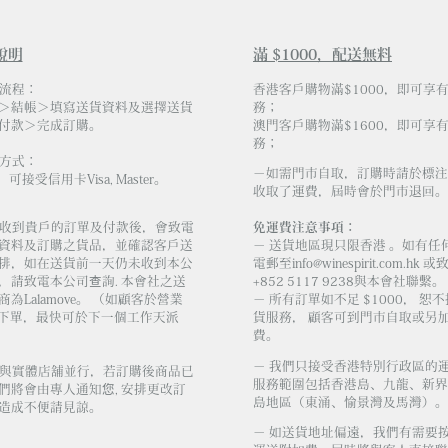
說明
滿 $1000，配送無料
物流程：
香港客戶購物滿$1000，即可享
＞結帳＞填寫送貨資料及選擇送貨
務；
付款＞完成訂購。
澳門客戶購物滿$1600，即可享
務；
易方式：
－如需門市自取，訂購時請於標注
，可接受信用卡Visa, Master。
收取了運費，屆時會於門市退回。
會社收到貴戶的訂單及付款後，會致電
免運費注意事項：
資料及訂購之貨品，並確認客戶送
－ 送貨地區現只限香港 。如有任
排，如在送貨前一天仍未收到本公
電郵至
info@winespirit.com.hk
或致
，請致電本公司查詢. 本會社之送
+852 5117 9238與本會社聯繫。
為Lalamove。 （如顧客於營業
－ 所有訂單如不足 $1000， 恕
 前下單，最快可於下一個工作天派
貨服務， 顧客可到門市自取或另加 
費。
－ 我們只接受香港特別行政區的
庫存與實體店舖並行，若訂購後商品已
服務範圍包括香港島、九龍、新界
們將會由專人通知您, 安排更改訂
島地區（東涌、愉景灣及馬灣）。
造成不便請見諒。
－ 如送貨地址偏遠，我們有需要