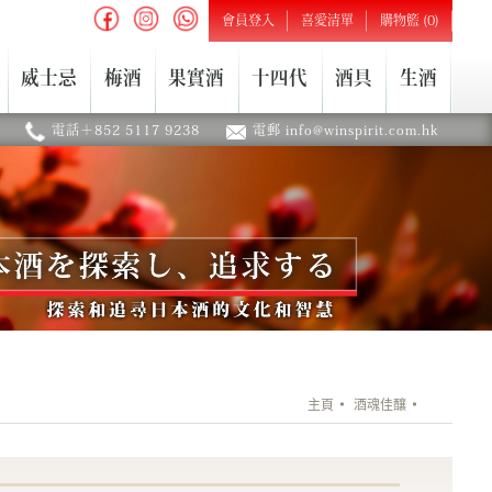
會員登入
喜愛清單
購物籃 (0)
威士忌
梅酒
果實酒
十四代
酒具
生酒
電話＋852 5117 9238
電郵 info@winspirit.com.hk
主頁
酒魂佳釀