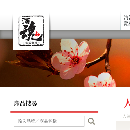
清
銘
產品搜尋
人