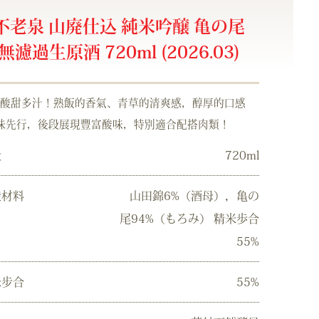
不老泉 山廃仕込 純米吟醸 亀の尾
無濾過生原酒 720ml (2026.03)
酸甜多汁！熟飯的香氣、青草的清爽感，醇厚的口感
味先行，後段展現豐富酸味，特別適合配搭肉類！
量
720ml
造材料
山田錦6%（酒母），亀の
尾94%（もろみ） 精米歩合
55%
米步合
55%