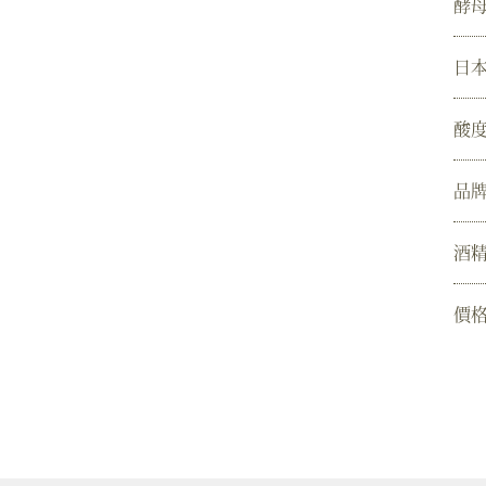
酵
日
酸
品
酒
價