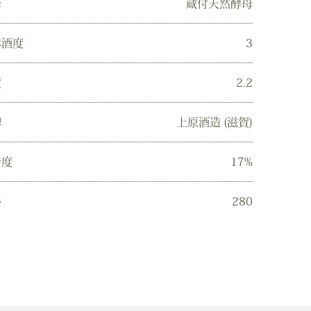
母
蔵付天然酵母
本酒度
3
度
2.2
牌
上原酒造 (滋賀)
精度
17%
格
280