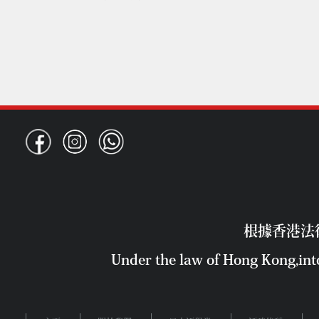
根據香港法
Under the law of Hong Kong,into