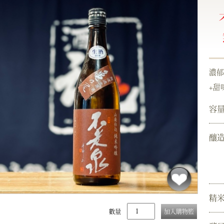
濃郁
+甜
容
釀
精
數量
加入購物籃