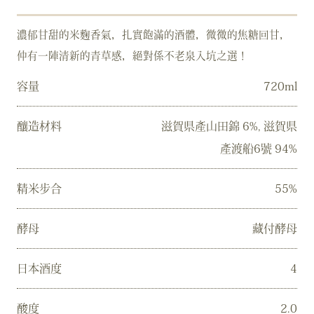
濃郁甘甜的米麴香氣，扎實飽滿的酒體，微微的焦糖回甘，
仲有一陣清新的青草感，絕對係不老泉入坑之選！
容量
720ml
釀造材料
滋賀県產山田錦 6%, 滋賀県
產渡船6號 94%
精米步合
55%
酵母
藏付酵母
日本酒度
4
酸度
2.0