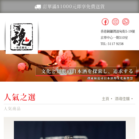
訂單滿$1000元即享免費送貨
香港銅鑼灣渣甸街5-19號
京華中心一期510室
TEL: 5117 9238
人氣之選
主頁
酒魂佳釀
人気商品