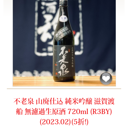
不老泉 山廃仕込 純米吟醸 滋賀渡
船 無濾過生原酒 720ml (R3BY)
(2023.02)(5折!)