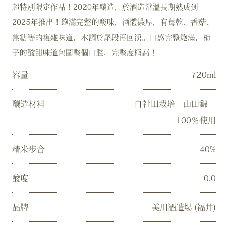
超特別限定作品！2020年釀造，於酒造常溫長期熟成到
2025年推出！飽滿完整的酸味，酒體濃厚，有莓乾、香菇、
焦糖等的複雜味道，木調於尾段再回湧。口感完整飽滿，梅
子的酸甜味道包圍整個口腔，完整度極高！
容量
720ml
釀造材料
自社田栽培 山田錦
100％使用
精米步合
40%
酸度
0.0
品牌
美川酒造場 (福井)