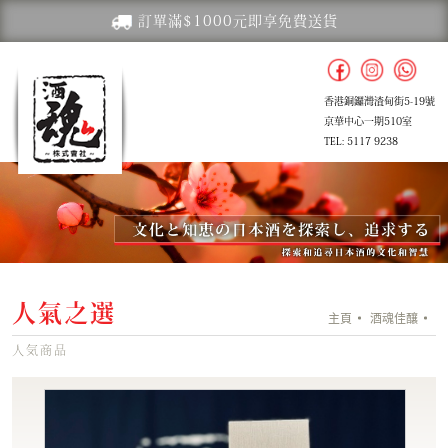
訂單滿$1000元即享免費送貨
香港銅鑼灣渣甸街5-19號
京華中心一期510室
TEL: 5117 9238
人氣之選
主頁
酒魂佳釀
人気商品