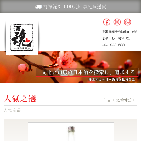
訂單滿$1000元即享免費送貨
香港銅鑼灣渣甸街5-19號
京華中心一期510室
TEL: 5117 9238
人氣之選
主頁
酒魂佳釀
人気商品