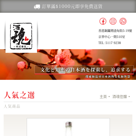
訂單滿$1000元即享免費送貨
香港銅鑼灣渣甸街5-19號
京華中心一期510室
TEL: 5117 9238
人氣之選
主頁
酒魂佳釀
人気商品