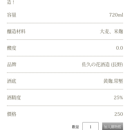
造！
容量
720ml
釀造材料
大麦、米麹
酸度
0.0
品牌
佐久の花酒造 (長野)
酒底
黄麹,常壓
酒精度
25%
價格
250
數量
加入購物籃