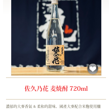
佐久乃花 麦焼酎 720ml
濃郁的大麥香氣 & 柔和的甜味，國產大麥配合米麴使用釀