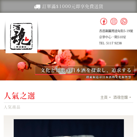
訂單滿$1000元即享免費送貨
香港銅鑼灣渣甸街5-19號
京華中心一期510室
TEL: 5117 9238
人氣之選
主頁
酒魂佳釀
人気商品