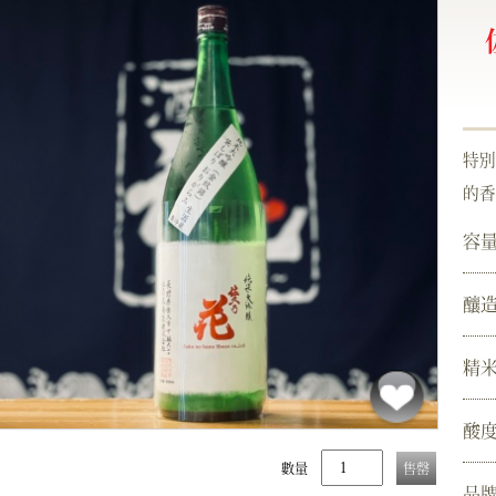
特別
的香
容
釀
精
酸
數量
售罄
品