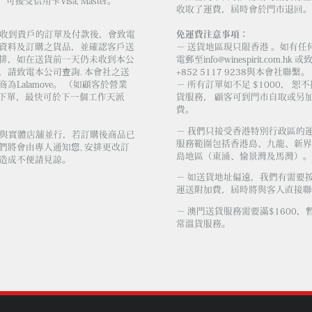
，可接受信用卡Visa, Master。
收取了運費，屆時會於門市退回。
會社收到貴戶的訂單及付款後，會致電
免運費注意事項：
資料及訂購之貨品，並確認客戶送
－ 送貨地區現只限香港 。如有任
排，如在送貨前一天仍未收到本公
電郵至
info@winespirit.com.hk
或致
，請致電本公司查詢. 本會社之送
+852 5117 9238與本會社聯繫。
為Lalamove。 （如顧客於營業
－ 所有訂單如不足 $1000， 恕
 前下單，最快可於下一個工作天派
貨服務， 顧客可到門市自取或另加 
費。
－ 我們只接受香港特別行政區的
庫存與實體店舖並行，若訂購後商品已
服務範圍包括香港島、九龍、新界
們將會由專人通知您, 安排更改訂
島地區（東涌、愉景灣及馬灣）。
造成不便請見諒。
－ 如送貨地址偏遠，我們有需要
運送附加費，屆時將與客人直接聯
－ 澳門送貨服務需要滿$1600，
常溫貨服務。