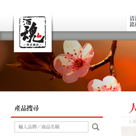
清
銘
產品搜尋
人