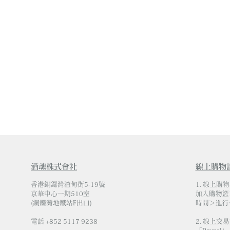
酒魂株式會社
線上購物
香港銅鑼灣渣甸街5-19號
1. 線上購
京華中心一期510室
加入購物籃
(銅鑼灣地鐵站F出口)
時間＞進行
電話 +852 5117 9238
2. 線上交