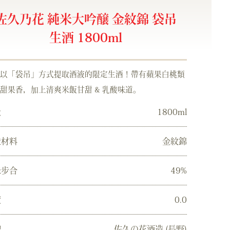
佐久乃花 純米大吟醸 金紋錦 袋吊
生酒 1800ml
以「袋吊」方式提取酒液的限定生酒！帶有蘋果白桃類
甜果香，加上清爽米飯甘甜 & 乳酸味道。
量
1800ml
造材料
金紋錦
米步合
49%
度
0.0
牌
佐久の花酒造 (長野)