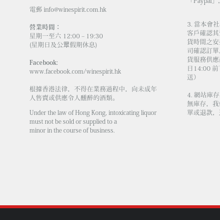
「Paypal」
電郵
info@winespirit.com.hk
3. 當本
營業時間：
客戶確認其
星期一至六 12:00 – 19:30
貨時間之安
(星期日及公眾假期休息)
司確認訂單
貨服務供應商
Facebook:
日14:00
www.facebook.com/winespirit.hk
送）
根據香港法律，不得在業務過程中，向未成年
4. 網站
人售賣或供應令人醺醉的酒類。
無庫存，我
Under the law of Hong Kong, intoxicating liquor
單或退款，
must not be sold or supplied to a
minor in the course of business.