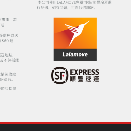
本公司使用LALAMOVE專屬司機/順豐冷運進
行配送，如有問題，可向我們聯絡。
何查詢，請
電
不提供免費送
$50 運
運送地點，
及不包括離
按情況收取
絡溝通。
暫時只提供