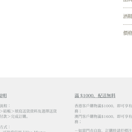
酒
價
說明
滿 $1000，配送無料
物流程：
香港客戶購物滿$1000，即可享
＞結帳＞填寫送貨資料及選擇送貨
務；
付款＞完成訂購。
澳門客戶購物滿$1600，即可享
務；
易方式：
－如需門市自取，訂購時請於標注