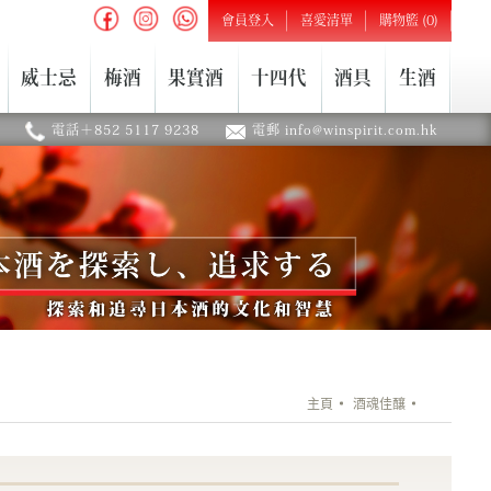
會員登入
喜愛清單
購物籃 (0)
威士忌
梅酒
果實酒
十四代
酒具
生酒
電話＋852 5117 9238
電郵 info@winspirit.com.hk
主頁
酒魂佳釀