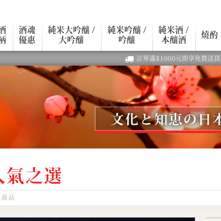
酒
酒魂
純米大吟釀 /
純米吟釀 /
純米酒 /
燒酌
柄
優惠
大吟釀
吟釀
本釀酒
訂單滿$1000元即享免費送貨
人氣之選
気商品