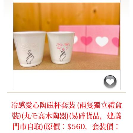
冷感愛心陶磁杯套裝 (兩隻獨立禮盒
裝)(丸モ高木陶器)(易碎貨品，建議
門市自取)(原價：$560，套裝價：