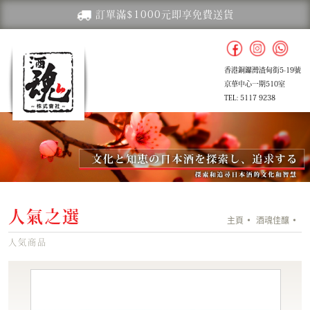
訂單滿$1000元即享免費送貨
香港銅鑼灣渣甸街5-19號
京華中心一期510室
TEL: 5117 9238
人氣之選
主頁
酒魂佳釀
人気商品