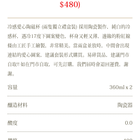
$480)
冷感愛心陶磁杯 (兩隻獨立禮盒裝) 採用陶瓷製作，純白的冷
感杯，遇冷17度下圖案變色，杯身又輕又薄，邊緣的粉紅線
條由工匠手工繪製，非常精美。當兩盒並放時，中間會出現
連結的愛心圖案，建議套裝形式購買。易碎貨品，建議門市
自取!! 如在門市自取，可先訂購，我們屆時會退回運費，謝
謝。
容量
360ml x 2
釀造材料
陶瓷器
酸度
0.0