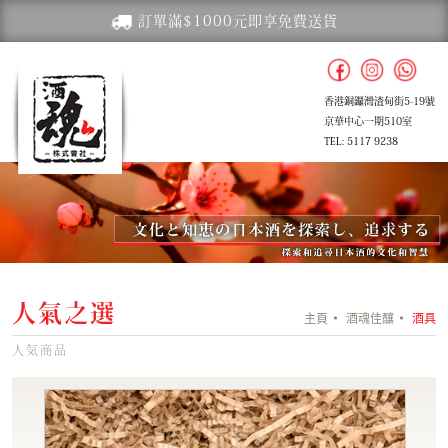
訂單滿$1000元即享免費送貨
香港銅鑼灣渣甸街5-19號
京華中心一期510室
TEL: 5117 9238
人氣之選
主頁
酒魂佳釀
酒具
人気商品