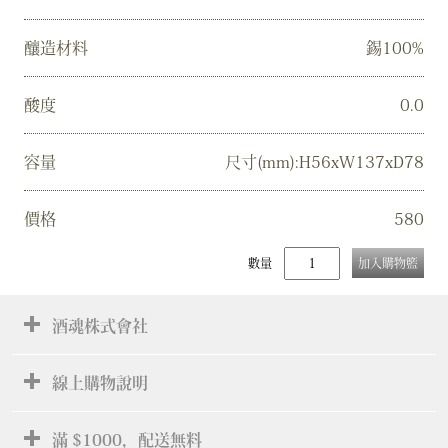
釀造材料
錫100%
酸度
0.0
容量
尺寸(mm):H56xW137xD78
價格
580
數量
加入購物籃
酒魂株式會社
線上購物說明
滿 $1000，配送無料