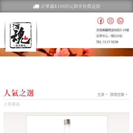
訂單滿$1000元即享免費送貨
香港銅鑼灣渣甸街5-19號
京華中心一期510室
TEL: 5117 9238
人氣之選
主頁
酒魂佳釀
人気商品