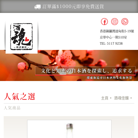
訂單滿$1000元即享免費送貨
香港銅鑼灣渣甸街5-19號
京華中心一期510室
TEL: 5117 9238
人氣之選
主頁
酒魂佳釀
人気商品